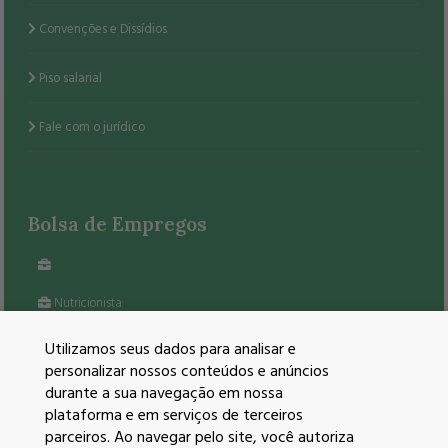
Convenções e Dissídios
Piso salarial
Fale com o jurídico
Bolsa de Empregos
Nutricionista
VEJA TODAS AS VAGAS
Utilizamos seus dados para analisar e
personalizar nossos conteúdos e anúncios
durante a sua navegação em nossa
plataforma e em serviços de terceiros
parceiros. Ao navegar pelo site, você autoriza
Redes Sociais