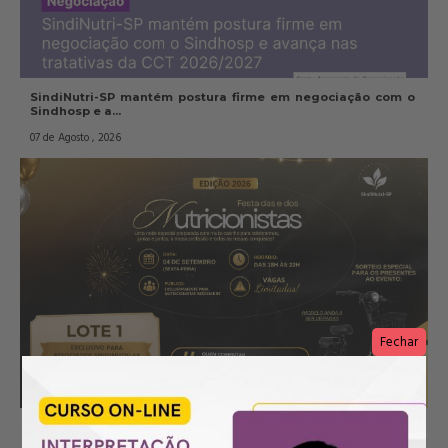
SindiNutri-SP mantém postura firme em negociação com o 
Sindhosp e a...
07 de Agosto , 2026
Fechar
Festa das e dos Nutricionistas – Edição 