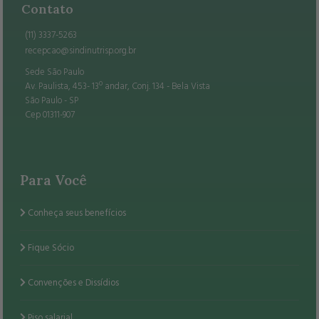
Contato
(11) 3337-5263
recepcao@sindinutrisp.org.br
Sede São Paulo
Av. Paulista, 453- 13º andar, Conj. 134 - Bela Vista
São Paulo - SP
Cep 01311-907
Para Você
Conheça seus benefícios
Fique Sócio
Convenções e Dissídios
Piso salarial