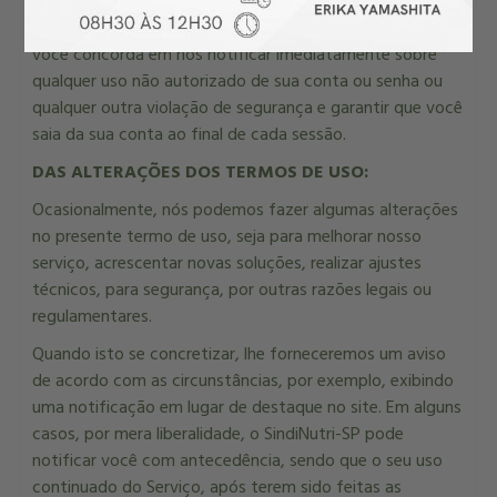
senha, bem como através do uso de sua máquina de
acesso (celular, notebook, PC e outros). Deste modo,
você concorda em nos notificar imediatamente sobre
qualquer uso não autorizado de sua conta ou senha ou
qualquer outra violação de segurança e garantir que você
saia da sua conta ao final de cada sessão.
DAS ALTERAÇÕES DOS TERMOS DE USO:
Ocasionalmente, nós podemos fazer algumas alterações
no presente termo de uso, seja para melhorar nosso
serviço, acrescentar novas soluções, realizar ajustes
técnicos, para segurança, por outras razões legais ou
regulamentares.
Quando isto se concretizar, lhe forneceremos um aviso
de acordo com as circunstâncias, por exemplo, exibindo
uma notificação em lugar de destaque no site. Em alguns
casos, por mera liberalidade, o SindiNutri-SP pode
notificar você com antecedência, sendo que o seu uso
continuado do Serviço, após terem sido feitas as