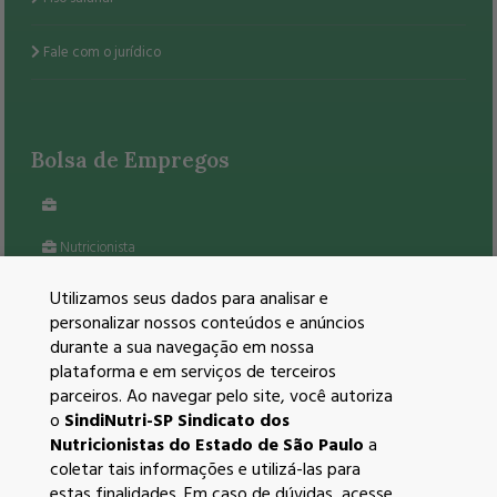
Fale com o jurídico
Bolsa de Empregos
Nutricionista
VEJA TODAS AS VAGAS
Utilizamos seus dados para analisar e
personalizar nossos conteúdos e anúncios
durante a sua navegação em nossa
plataforma e em serviços de terceiros
parceiros. Ao navegar pelo site, você autoriza
Redes Sociais
o
SindiNutri-SP Sindicato dos
Nutricionistas do Estado de São Paulo
a
coletar tais informações e utilizá-las para
estas finalidades. Em caso de dúvidas, acesse