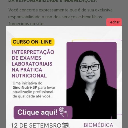
DA RESPONSABILIDADE E INDENIZAÇÕES:
Você concorda expressamente que é de sua exclusiva
responsabilidade o uso dos serviços e benefícios
Fechar
fornecidos no site.
O SindiNutri-SP jamais será responsável por quaisquer
danos, diretos ou indiretos, incidentais e outros, que
sejam resultantes do acesso e uso deste site ou desses
serviços.
Você concorda que não seremos responsabilizados pelo
que possa ocorrer com você e que esteja ligado a sua
utilização de nossos serviços, benefícios e outras
atividades gratuitas ou remuneradas, bem como não
somos responsáveis pela perda ou dano que possa
ocorrer como resultado de alguém usar sua senha ou
conta, com ou sem o seu conhecimento.
Você também é totalmente responsável por todas as
atividades que ocorrem através do uso de sua conta e